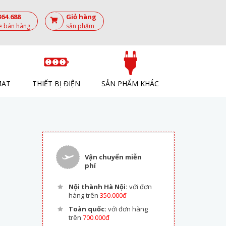
364.688
Giỏ hàng
e bán hàng
sản phẩm
MAT
THIẾT BỊ ĐIỆN
SẢN PHẨM KHÁC
Vận chuyển miễn
phí
Nội thành Hà Nội:
với đơn
hàng trên
350.000đ
Toàn quốc:
với đơn hàng
trên
700.000đ