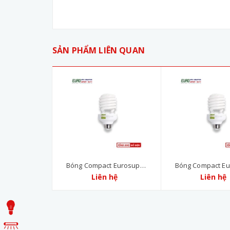
SẢN PHẨM LIÊN QUAN
Bóng Compact Eurosuper
Bóng Compact Eu
Xoắn Xoáy 07W(
Liên hệ
Xoắn Xoáy 
Liên hệ
Trắng/Màu)