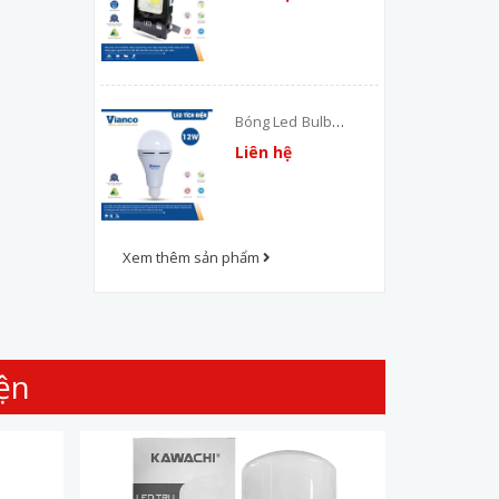
Bóng Led Bulb
Tích Điện Vianco
Liên hệ
Xem thêm sản phẩm
ện