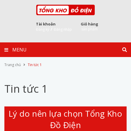
Tài khoản
Giỏ hàng
/
sản phẩm
Đăng ký
Đăng nhập
MENU
Trang chủ
Tin tức 1
Tin tức 1
Lý do nên lựa chọn Tổng Kho
Đồ Điện