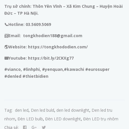
Trụ sở chính: Thôn Yên Vĩnh – Xã Kim Chung – Huyện Hoài
Đức – TP Hà Nội.
📞Hotline: 03.5609.5069
📨Email: tongkhodien188@gmail.com
🌎Website: https://tongkhododien.com/
📟Youtube: https://bit.ly/2CKXg77
#vianco, #linhphi, #yenquan,#kawachi #eurosuper
#denled #thietbidien
Tag:
den led
,
Den led buld
,
den led downlight
,
Den led tru
nhom
,
Đèn LED bulb
,
Đèn LED downlight
,
Đèn LED trụ nhôm
Chia sẻ: